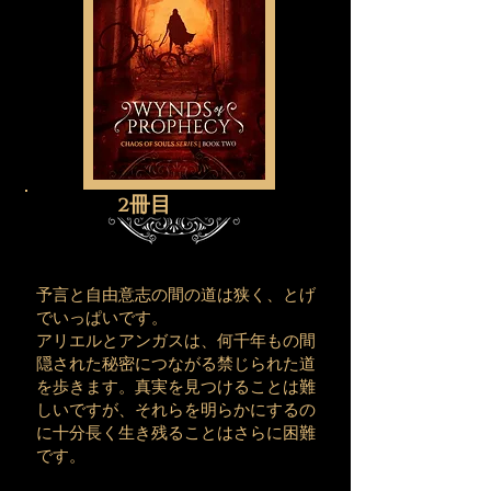
2冊目
予言と自由意志の間の道は狭く、とげ
でいっぱいです。
アリエルとアンガスは、何千年もの間
隠された秘密につながる禁じられた道
を歩きます。真実を見つけることは難
しいですが、それらを明らかにするの
に十分長く生き残ることはさらに困難
です。