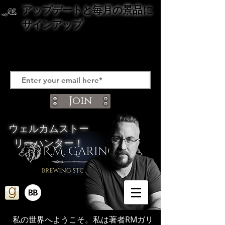
アップデートと
毎月の景品に
サインアップ
Join
ウェルカムストー
リーハンター！
私の世界へようこそ。私は著者RMガリ