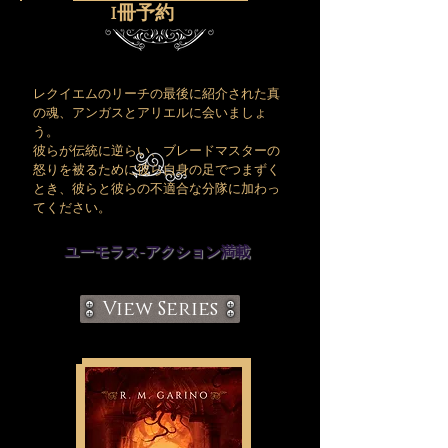
1冊予約
レクイエムのリーチの最後に紹介された真
の魂、アンガスとアリエルに会いましょ
う。
彼らが伝統に逆らい、ブレードマスターの
怒りを被るために彼ら自身の足でつまずく
とき、彼らと彼らの不適合な分隊に加わっ
てください。
ユーモラス-アクション満載
View Series