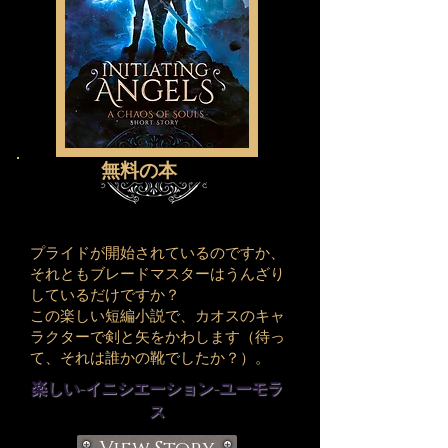
無料の本
プライドが開始されているのですか、
それともブレードマスターはうんざり
しているだけですか？
この楽しい短編小説で、カオスのキャ
ラクターで剣と矢をかわします（待っ
て、それは誰かの靴でしたか？）。
楽しい-イニシエーション-ユーモラ
ス