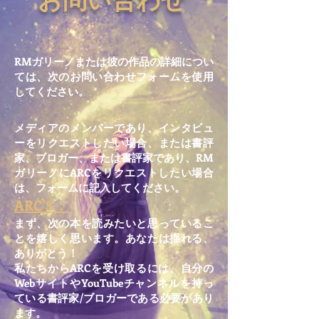
お問い合わせ
RMガリーノまたは彼の作品の詳細につい
ては、次のお問い合わせフォームを使用
してください。
メディアのメンバーであり、インタビュ
ーをリクエストしたい場合、または書評
家、ブロガー、または書評家であり、RM
ガリーノにARCをリクエストしたい場合
は、フォームに記入してください。
ARC'S：
まず、次の本を読みたいと思っているこ
とを嬉しく思います。あなたは揺れる、
ありがとう！
私たちからARCを受け取るには、自分の
WebサイトやYouTubeチャンネルを持っ
ている書評家/ブロガーである必要があり
ます。