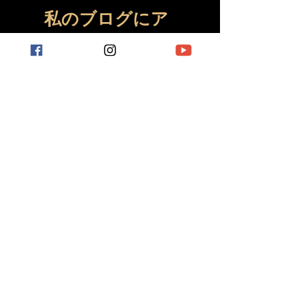
私のブログにア
クセス
無料の短編小説、書評、趣味関連
の投稿など。