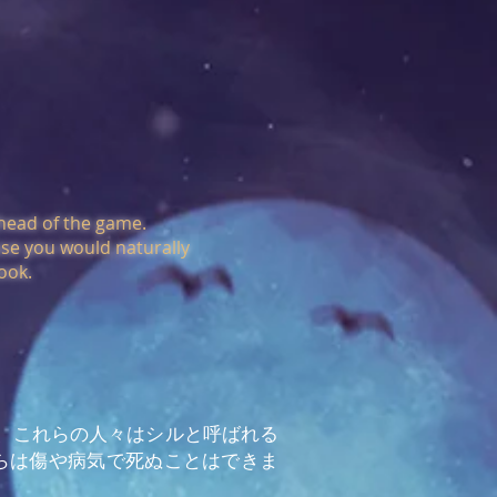
ahead of the game.
se you would naturally
ook.
たとき、これらの人々はシルと呼ばれる
らは傷や病気で死ぬことはできま