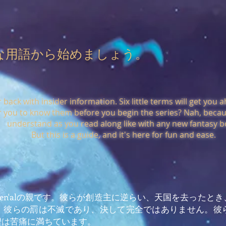
な用語から始めましょう。
back with insider information. Six little terms will get you 
or you to know them before you begin the series?
Nah, becau
understand as you read along like with any new fantasy b
But this is a guide, and it's here for fun and ease.
Lethen'alの親です。彼らが創造主に逆らい、天国を去っ
。彼らの罰は不滅であり、決して完全ではありません。彼
程は苦痛に満ちています。