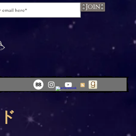
Join
イド