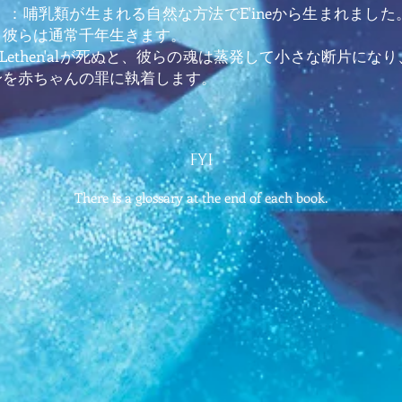
）：哺乳類が生まれる自然な方法でE'ineから生まれまし
。彼らは通常千年生きます。
eまたはLethen'alが死ぬと、彼らの魂は蒸発して小さな断片になり
身を赤ちゃんの罪に執着します。
FYI
There is a glossary at the end of each book.