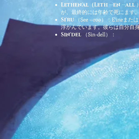
Lethen'al（Leth --en --all
が、最終的には年齢で死にます
（See --roo）：E'in
Si'ru
浮かんでいます。彼らは自分自
（Sin-dell）：
Sin'del