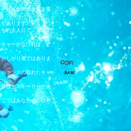
が、それらに関連する主要
とがあります。
たちの主人公アンガス
ーチャーがなければ、ど
ずかしがり屋ではありま
OOF!
、バランスの取れたキャ
BAM!
CRACK!
な目標とストーリーがあ
ここではあなたの心以外