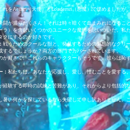
れをAesari（天使）とLo'ademn（悪魔）で埋めました
た。
決闘が盛りだくさん！それは時々暗くて血まみれになるこ
ーラ）を含むいくつかのユニークな魔法を思いついた。私
タクにするのが好きです。
戦うためのクールな獣と、発見するための魅惑的なクリ
：
成するでしょうか？両方の部門でカバーされています。
のが好きで、これらのキャラクターもそうです。彼らは恥
私たちは、あなたが応援し、愛し、憎むことを愛する
ー：
が経験する即時の試練と苦難があり、それからより包括的
し暑い何かを探しているなら失望して申し訳ありません。