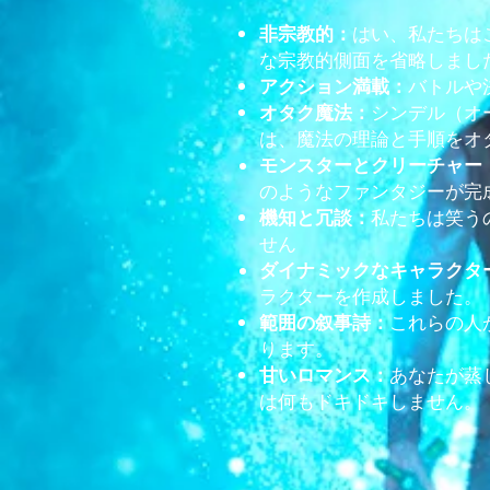
はい、私たちはこ
非宗教的：
な宗教的側面を省略しまし
バトルや
アクション満載：
シンデル（オ
オタク魔法：
は、魔法の理論と手順をオ
モンスターとクリーチャー
のようなファンタジーが完
私たちは笑う
機知と冗談：
せん
ダイナミックなキャラクタ
ラクターを作成しました。
これらの人
範囲の叙事詩：
ります。
あなたが蒸
甘いロマンス：
は何もドキドキしません。