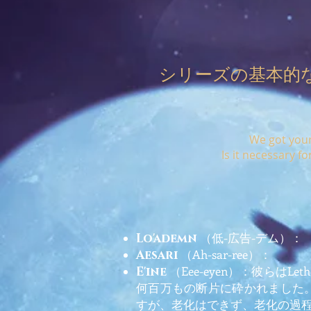
シリーズの基本的
We got your 
Is it necessary f
（低-広告-デム）：
Lo'ademn
（Ah-sar-ree）：
Aesari
（Eee-eyen）：彼らは
E'ine
何百万もの断片に砕かれました
すが、老化はできず、老化の過