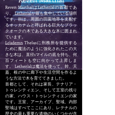
Reven MarthalはLethen'alの首都であ
り、
Lethen'al
が最も集中している場所
です。街は、周囲の田園地帯を支配す
るオッカナムと呼ばれる巨大なブラッ
クオークの木である大きな木に囲まれ
ています。
Lo'ademn
Thelasに刑務所を提供する
ために魔法のように強化されたこの大
きな木は、直径1マイルの底を持ち、何
百フィートも空に向かって上昇しま
す。 Lethen'alは魔法を使って、幹、天
蓋、根の中に廊下や生活空間を作るよ
うな方法で木を育ててきました。
首都として、それは家長、テナリア・
トゥレンティエン、そして王室の残り
の家、ハウス・トゥレンティエンの家
です。王室、アーカイブ、聖域、内部
聖域はすべてここにあり、レテナルの
歴史の最も重要な遺物のいくつかが含