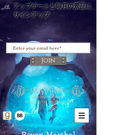
アップデートと
毎月の景品に
サインアップ
Join
Reven Marthal