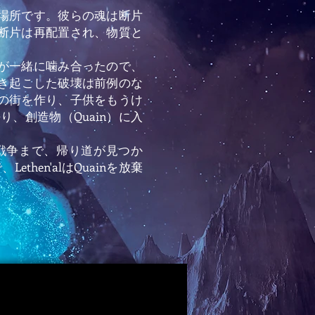
場所です。彼らの魂は断片
断片は再配置され、物質と
が一緒に噛み合ったので、
引き起こした破壊は前例のな
の街を作り、子供をもうけ
nを去り、創造物（Quain）に入
戦争まで、帰り道が見つか
en'alはQuainを放棄